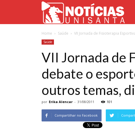
Not
Home
Saúde
VII Jornada de Fisioterapia Esporti
Uni
Saúde
VII Jornada de 
debate o esport
outros temas, d
por
Erika Alencar
-
31/08/2011
101
Compartilhar no Facebook
Comparti