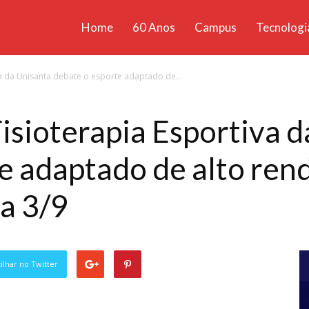
Home
60 Anos
Campus
Tecnologi
ícias
va da Unisanta debate o esporte adaptado de...
santa
Fisioterapia Esportiva 
e adaptado de alto ren
ia 3/9
lhar no Twitter