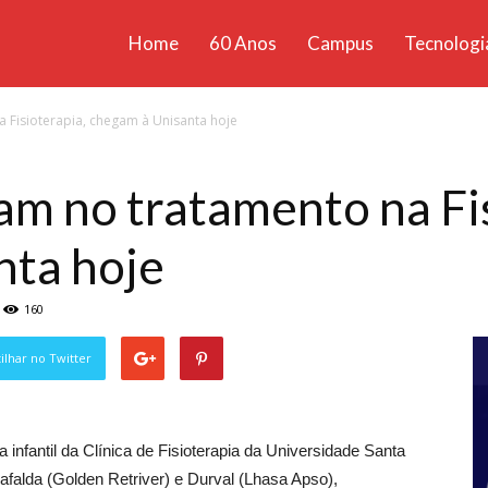
Home
60 Anos
Campus
Tecnologi
ícias
a Fisioterapia, chegam à Unisanta hoje
santa
iam no tratamento na Fi
nta hoje
160
lhar no Twitter
la infantil da Clínica de Fisioterapia da Universidade Santa
afalda (Golden Retriver) e Durval (Lhasa Apso),