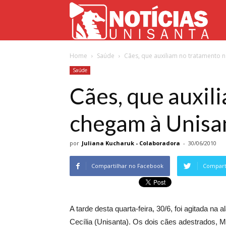
Not
Home
Saúde
Cães, que auxiliam no tratamento n
Uni
Saúde
Cães, que auxil
chegam à Unisa
por
Juliana Kucharuk - Colaboradora
-
30/06/2010
Compartilhar no Facebook
Comparti
A tarde desta quarta-feira, 30/6, foi agitada na a
Cecília (Unisanta). Os dois cães adestrados, M