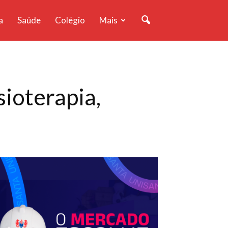
a
Saúde
Colégio
Mais
sioterapia,