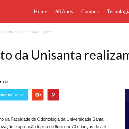
Home
60 Anos
Campus
Tecnologi
ícias
zam visita à creche Maria Ignez
santa
o da Unisanta realizam 
130
lhar no Twitter
o ano da Faculdade de Odontologia da Universidade Santa
ovação e aplicação tópica de flúor em 70 crianças de até