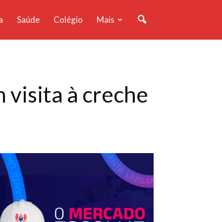
a
Saúde
Colégio
Mais
visita à creche