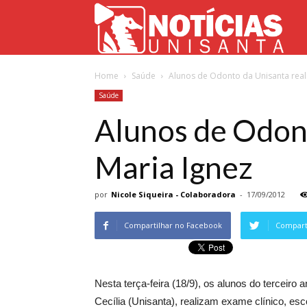
Not
Home
Saúde
Alunos de Odonto da Unisanta reali
Uni
Saúde
Alunos de Odont
Maria Ignez
por
Nicole Siqueira - Colaboradora
-
17/09/2012
Compartilhar no Facebook
Comparti
Nesta terça-feira (18/9), os alunos do terceir
Cecília (Unisanta), realizam exame clínico, esc