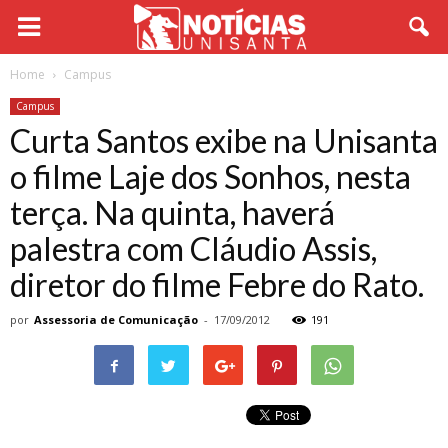
Home
Campus
Campus
Curta Santos exibe na Unisanta
o filme Laje dos Sonhos, nesta
terça. Na quinta, haverá
palestra com Cláudio Assis,
diretor do filme Febre do Rato.
por
Assessoria de Comunicação
-
17/09/2012
191