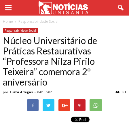
Home
Responsabilidade Social
Responsabilidade Social
Núcleo Universitário de
Práticas Restaurativas
“Professora Nilza Pirilo
Teixeira” comemora 2º
aniversário
por
Luíza Adegas
-
04/10/2023
381