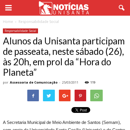
Home
Responsabilidade Social
Responsabilidade Social
Alunos da Unisanta participam
de passeata, neste sábado (26),
às 20h, em prol da “Hora do
Planeta”
por
Assessoria de Comunicação
-
25/03/2011
119
A Secretaria Municipal de Meio Ambiente de Santos (Semam),
com apoio da Universidade Santa Cecília (Unisanta) e do Centro