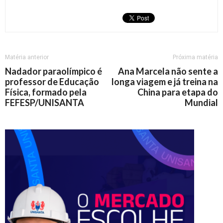
Matéria anterior
Próxima matéria
Nadador paraolímpico é
Ana Marcela não sente a
professor de Educação
longa viagem e já treina na
Física, formado pela
China para etapa do
FEFESP/UNISANTA
Mundial