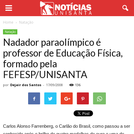
Home
Natação
Natação
Nadador paraolímpico é
professor de Educação Física,
formado pela
FEFESP/UNISANTA
por
Dejair dos Santos
-
17/09/2008
136
Carlos Alonso Farrenberg, o Carlão do Brasil, como passou a ser
conhecido após o brilho de quatro medalhas de ouro e uma de