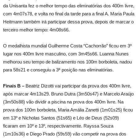
da Unisanta fez o melhor tempo das eliminatórias dos 400m livre,
com 4m07s78, e volta no final da tarde para a final A. Maria Paula
Heitmann também irá participar dessa prova, depois de marcar o
terceiro melhor tempo: 4m08s66.
O medalhista mundial Guilherme Costa “Cachorrão” ficou em 3º
lugar nos 400m livre masculino, com 3m45s66. Luanna Nunes
melhorou seu tempo de balizamento nos 100m borboleta, nadou
para 58s21 e conseguiu a 3ª posição nas eliminatórias.
Finais B –
Beatriz Dizotti vai participar da prova dos 400m livre,
após marcar 4m13s29. Bruno Dutra (3m50s47) e Marcelo Araújo
(3m50s88) vão dividir a piscina na prova dos 400m livre. Na
prova dos 100m borboleta, Maria Amália Zanetti (1m01s25) ficou
em 13º e Nicholas Santos (51s65) e Léo de Deus (52s09)
ficaram em 10º e 13º, respectivamente. Rayssa Souza
(1m10s36) e Diego Prado (59s59) vão competir na prova dos