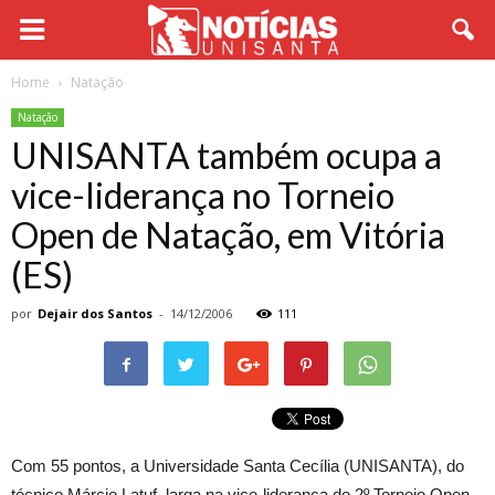
Home
Natação
Natação
UNISANTA também ocupa a
vice-liderança no Torneio
Open de Natação, em Vitória
(ES)
por
Dejair dos Santos
-
14/12/2006
111
Com 55 pontos, a Universidade Santa Cecília (UNISANTA), do
técnico Márcio Latuf, larga na vice-liderança do 2º Torneio Open-