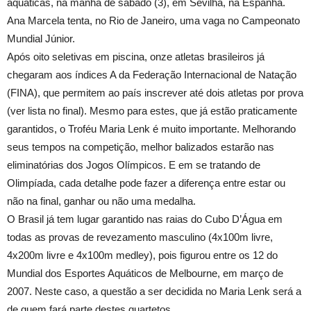
aquáticas, na manhã de sábado (3), em Sevilha, na Espanha.
Ana Marcela tenta, no Rio de Janeiro, uma vaga no Campeonato
Mundial Júnior.
Após oito seletivas em piscina, onze atletas brasileiros já
chegaram aos índices A da Federação Internacional de Natação
(FINA), que permitem ao país inscrever até dois atletas por prova
(ver lista no final). Mesmo para estes, que já estão praticamente
garantidos, o Troféu Maria Lenk é muito importante. Melhorando
seus tempos na competição, melhor balizados estarão nas
eliminatórias dos Jogos Olímpicos. E em se tratando de
Olimpíada, cada detalhe pode fazer a diferença entre estar ou
não na final, ganhar ou não uma medalha.
O Brasil já tem lugar garantido nas raias do Cubo D’Água em
todas as provas de revezamento masculino (4x100m livre,
4x200m livre e 4x100m medley), pois figurou entre os 12 do
Mundial dos Esportes Aquáticos de Melbourne, em março de
2007. Neste caso, a questão a ser decidida no Maria Lenk será a
de quem fará parte destes quartetos.