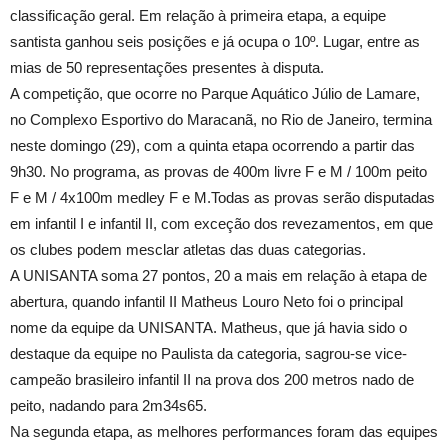
classificação geral. Em relação à primeira etapa, a equipe
santista ganhou seis posições e já ocupa o 10º. Lugar, entre as
mias de 50 representações presentes à disputa.
A competição, que ocorre no Parque Aquático Júlio de Lamare,
no Complexo Esportivo do Maracanã, no Rio de Janeiro, termina
neste domingo (29), com a quinta etapa ocorrendo a partir das
9h30. No programa, as provas de 400m livre F e M / 100m peito
F e M / 4x100m medley F e M.Todas as provas serão disputadas
em infantil I e infantil II, com exceção dos revezamentos, em que
os clubes podem mesclar atletas das duas categorias.
A UNISANTA soma 27 pontos, 20 a mais em relação à etapa de
abertura, quando infantil II Matheus Louro Neto foi o principal
nome da equipe da UNISANTA. Matheus, que já havia sido o
destaque da equipe no Paulista da categoria, sagrou-se vice-
campeão brasileiro infantil II na prova dos 200 metros nado de
peito, nadando para 2m34s65.
Na segunda etapa, as melhores performances foram das equipes