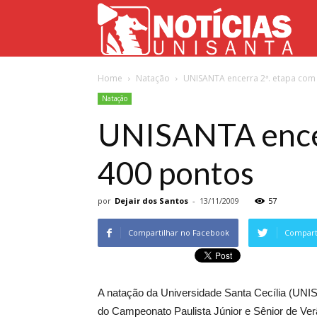
Not
Home
Natação
UNISANTA encerra 2ª. etapa com 
Uni
Natação
UNISANTA encer
400 pontos
por
Dejair dos Santos
-
13/11/2009
57
Compartilhar no Facebook
Comparti
A natação da Universidade Santa Cecília (UNI
do Campeonato Paulista Júnior e Sênior de V