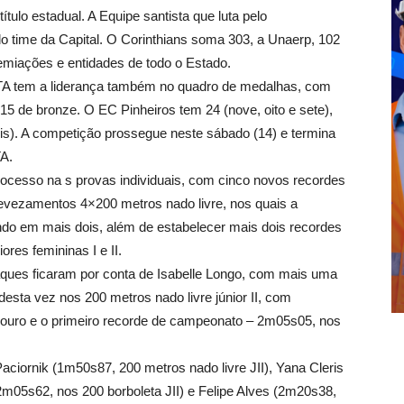
título estadual. A Equipe santista que luta pelo
 time da Capital. O Corinthians soma 303, a Unaerp, 102
emiações e entidades de todo o Estado.
TA tem a liderança também no quadro de medalhas, com
 15 de bronze. O EC Pinheiros tem 24 (nove, oito e sete),
eis). A competição prossegue neste sábado (14) e termina
A.
rocesso na s provas individuais, com cinco novos recordes
vezamentos 4×200 metros nado livre, nos quais a
o em mais dois, além de estabelecer mais dois recordes
res femininas I e II.
aques ficaram por conta de Isabelle Longo, com mais uma
sta vez nos 200 metros nado livre júnior II, com
ouro e o primeiro recorde de campeonato – 2m05s05, nos
ciornik (1m50s87, 200 metros nado livre JII), Yana Cleris
2m05s62, nos 200 borboleta JII) e Felipe Alves (2m20s38,