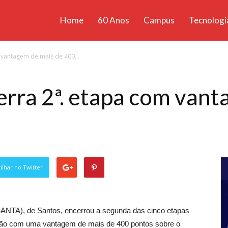
Home
60 Anos
Campus
Tecnologi
ícias
vantagem de mais de 400...
santa
ra 2ª. etapa com vant
lhar no Twitter
SANTA), de Santos, encerrou a segunda das cinco etapas
erão com uma vantagem de mais de 400 pontos sobre o