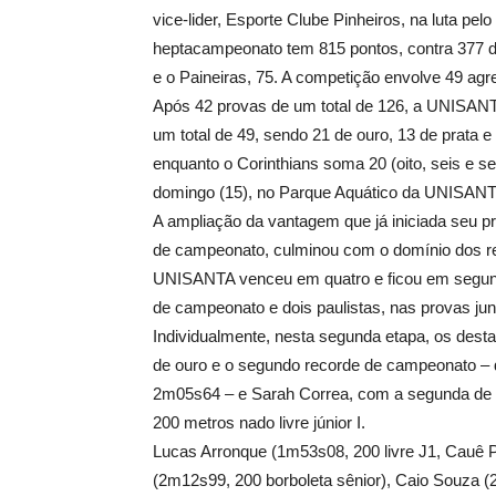
vice-lider, Esporte Clube Pinheiros, na luta pelo 
heptacampeonato tem 815 pontos, contra 377 do
e o Paineiras, 75. A competição envolve 49 agr
Após 42 provas de um total de 126, a UNISAN
um total de 49, sendo 21 de ouro, 13 de prata e
enquanto o Corinthians soma 20 (oito, seis e s
domingo (15), no Parque Aquático da UNISANT
A ampliação da vantagem que já iniciada seu p
de campeonato, culminou com o domínio dos re
UNISANTA venceu em quatro e ficou em segund
de campeonato e dois paulistas, nas provas junio
Individualmente, nesta segunda etapa, os dest
de ouro e o segundo recorde de campeonato – de
2m05s64 – e Sarah Correa, com a segunda de 
200 metros nado livre júnior I.
Lucas Arronque (1m53s08, 200 livre J1, Cauê Pa
(2m12s99, 200 borboleta sênior), Caio Souza (