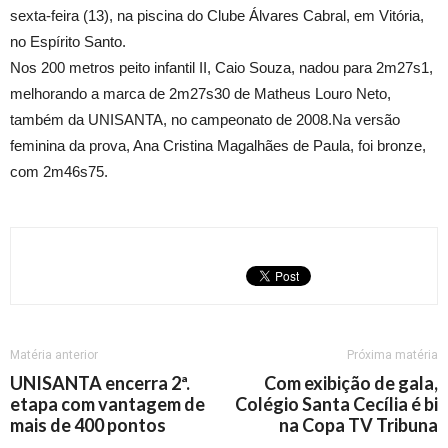
sexta-feira (13), na piscina do Clube Álvares Cabral, em Vitória,
no Espírito Santo.
Nos 200 metros peito infantil II, Caio Souza, nadou para 2m27s1,
melhorando a marca de 2m27s30 de Matheus Louro Neto,
também da UNISANTA, no campeonato de 2008.Na versão
feminina da prova, Ana Cristina Magalhães de Paula, foi bronze,
com 2m46s75.
Matéria anterior
Próxima matéria
UNISANTA encerra 2ª.
Com exibição de gala,
etapa com vantagem de
Colégio Santa Cecília é bi
mais de 400 pontos
na Copa TV Tribuna