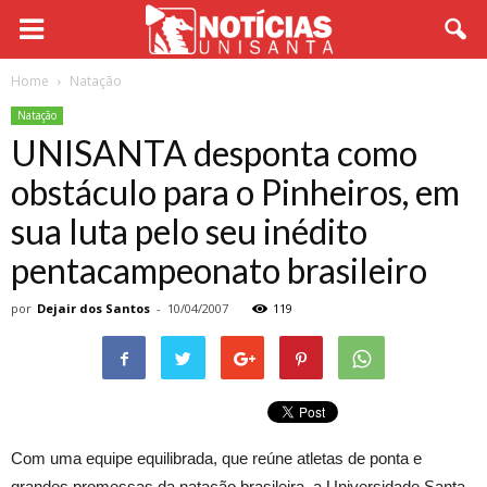
Home
Natação
Natação
UNISANTA desponta como
obstáculo para o Pinheiros, em
sua luta pelo seu inédito
pentacampeonato brasileiro
por
Dejair dos Santos
-
10/04/2007
119
Com uma equipe equilibrada, que reúne atletas de ponta e
grandes promessas da natação brasileira, a Universidade Santa