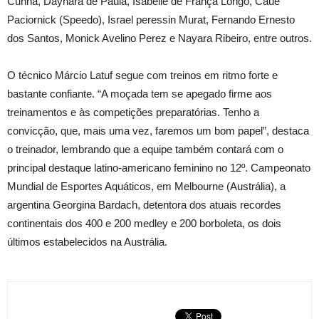
Cunha, Daynara de Paula, Isabelle de França Longo, Cauê
Paciornick (Speedo), Israel peressin Murat, Fernando Ernesto
dos Santos, Monick Avelino Perez e Nayara Ribeiro, entre outros.
O técnico Márcio Latuf segue com treinos em ritmo forte e
bastante confiante. “A moçada tem se apegado firme aos
treinamentos e às competições preparatórias. Tenho a
convicção, que, mais uma vez, faremos um bom papel”, destaca
o treinador, lembrando que a equipe também contará com o
principal destaque latino-americano feminino no 12º. Campeonato
Mundial de Esportes Aquáticos, em Melbourne (Austrália), a
argentina Georgina Bardach, detentora dos atuais recordes
continentais dos 400 e 200 medley e 200 borboleta, os dois
últimos estabelecidos na Austrália.