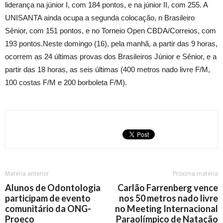
liderança na júnior I, com 184 pontos, e na júnior II, com 255. A
UNISANTA ainda ocupa a segunda colocação, n Brasileiro
Sênior, com 151 pontos, e no Torneio Open CBDA/Correios, com
193 pontos.Neste domingo (16), pela manhã, a partir das 9 horas,
ocorrem as 24 últimas provas dos Brasileiros Júnior e Sênior, e a
partir das 18 horas, as seis últimas (400 metros nado livre F/M,
100 costas F/M e 200 borboleta F/M).
Matéria anterior
Próxima matéria
Alunos de Odontologia
Carlão Farrenberg vence
participam de evento
nos 50 metros nado livre
comunitário da ONG-
no Meeting Internacional
Proeco
Paraolímpico de Natação