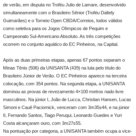
de verão, em disputa no Troféu Julio de Lamare, desenvolvido
simultaneamente com o Brasileiro Sênior (Troféu Daltely
Guimarães) e o Torneio Open CBDA/Correios, todos válidos
como seletiva para os Jogos Olímpicos de Pequim e
Campeonato Sul-Americano Absoluto. As três competições
ocorrem no conjunto aquático do EC Pinheiros, na Capital.
Após as duas primeiras etapas, apenas 67 pontos separam o
Minas Tênis (506) da UNISANTA (439) na luta pelo título do
Brasileiro Júnior de Verão. O EC Pinheiros aparece na terceira
colocação, com 354 pontos. Na segunda etapa, a UNISANTA
dominou as provas de revezamento 4×100 metros nado livre
masculinos. Na júnior I, João de Lucca, Christian Hansen, Lucas
Simoni e Cauê Paciornick, venceram com 3m35s44, e na júnior
II, Fernando Santos, Tiago Peruqui, Leonardo Guedes e Yuri
Costa alcançaram ouro, com 3m27s55.
Na pontuação por categoria, a UNISANTA também ocupa a vice-