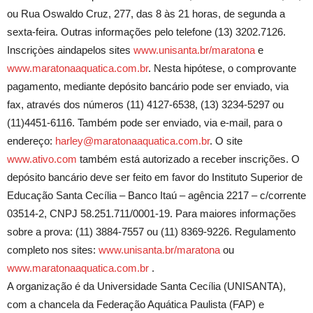
ou Rua Oswaldo Cruz, 277, das 8 às 21 horas, de segunda a
sexta-feira. Outras informações pelo telefone (13) 3202.7126.
Inscriçòes aindapelos sites
www.unisanta.br/maratona
e
www.maratonaaquatica.com.br
. Nesta hipótese, o comprovante
pagamento, mediante depósito bancário pode ser enviado, via
fax, através dos números (11) 4127-6538, (13) 3234-5297 ou
(11)4451-6116. Também pode ser enviado, via e-mail, para o
endereço:
harley@maratonaaquatica.com.br
. O site
www.ativo.com
também está autorizado a receber inscrições. O
depósito bancário deve ser feito em favor do Instituto Superior de
Educação Santa Cecília – Banco Itaú – agência 2217 – c/corrente
03514-2, CNPJ 58.251.711/0001-19. Para maiores informações
sobre a prova: (11) 3884-7557 ou (11) 8369-9226. Regulamento
completo nos sites:
www.unisanta.br/maratona
ou
www.maratonaaquatica.com.br
.
A organização é da Universidade Santa Cecília (UNISANTA),
com a chancela da Federação Aquática Paulista (FAP) e