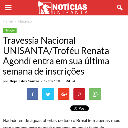
Home
Natação
Natação
Travessia Nacional
UNISANTA/Troféu Renata
Agondi entra em sua última
semana de inscrições
por
Dejair dos Santos
-
12/01/2008
94
Nadadores de águas abertas de todo o Brasil têm apenas mais
uma semana para garantir presença na maior festa da