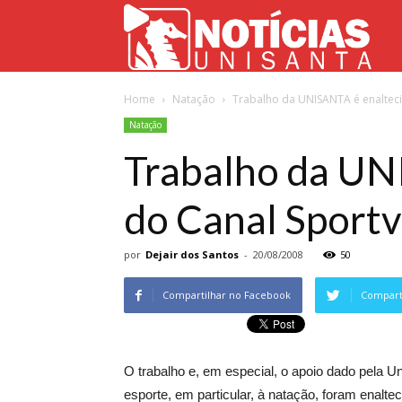
Not
Home
Natação
Trabalho da UNISANTA é enaltec
Uni
Natação
Trabalho da UN
do Canal Sportv
por
Dejair dos Santos
-
20/08/2008
50
Compartilhar no Facebook
Comparti
O trabalho e, em especial, o apoio dado pela 
esporte, em particular, à natação, foram enalte