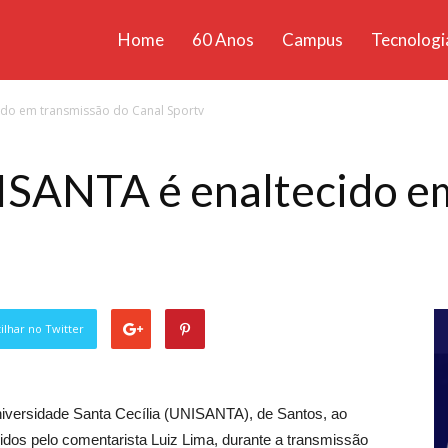
Home
60 Anos
Campus
Tecnologi
ícias
ido em transmissão do Canal Sportv
santa
ISANTA é enaltecido e
lhar no Twitter
Universidade Santa Cecília (UNISANTA), de Santos, ao
cidos pelo comentarista Luiz Lima, durante a transmissão