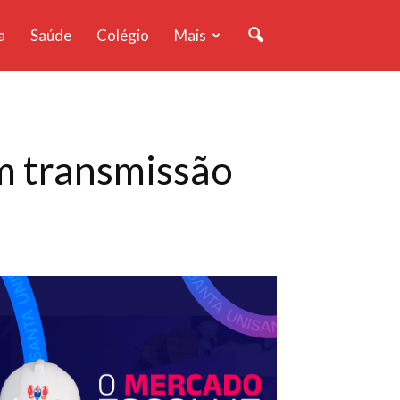
a
Saúde
Colégio
Mais
m transmissão