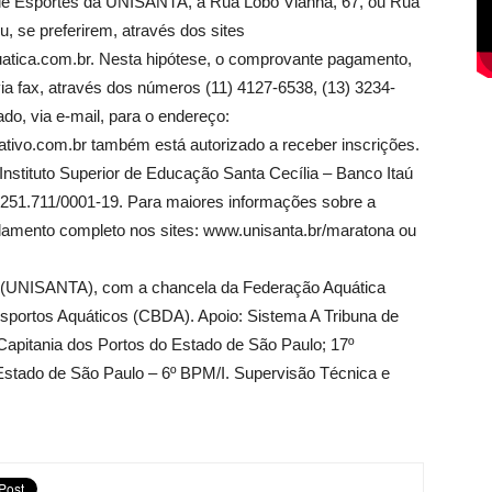
 de Esportes da UNISANTA, à Rua Lobo Vianna, 67, ou Rua
, se preferirem, através dos sites
tica.com.br. Nesta hipótese, o comprovante pagamento,
ia fax, através dos números (11) 4127-6538, (13) 3234-
o, via e-mail, para o endereço:
tivo.com.br também está autorizado a receber inscrições.
 Instituto Superior de Educação Santa Cecília – Banco Itaú
.251.711/0001-19. Para maiores informações sobre a
ulamento completo nos sites: www.unisanta.br/maratona ou
a (UNISANTA), com a chancela da Federação Aquática
esportos Aquáticos (CBDA). Apoio: Sistema A Tribuna de
Capitania dos Portos do Estado de São Paulo; 17º
Estado de São Paulo – 6º BPM/I. Supervisão Técnica e