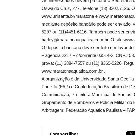
Os interessados devem procurar a Secretaria
Oswaldo Cruz, 277. Telefone (13) 3202.7126. Ou
www.unisanta.br/maratona e www.maratonaaqua
mediante depósito bancário pode ser enviado, v
5297 ou (11)4451-6116. Também pode ser enviad
harley@maratonaaquatica.com.br. O site www.a
O depósito bancário deve ser feito em favor do
– agência 2217 – c/corrente 03514-2, CNPJ 58
prova: (11) 3884-7557 ou (11) 8369-9226. Reg
www.maratonaaquatica.com.br .
A organização é da Universidade Santa Cecíli
Paulista (FAP) e Confederação Brasileira de D
Comunicação; Prefeitura Municipal de Santos; 
Grupamento de Bombeiros e Polícia Militar do 
Arbitragem: Federação Aquática Paulista – FAP
Compartilhar