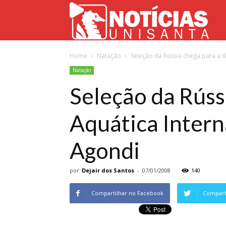
Not
Home
Natação
Seleção da Rússia chega para a di
Uni
Natação
Seleção da Rúss
Aquática Intern
Agondi
por
Dejair dos Santos
-
07/01/2008
140
Compartilhar no Facebook
Comparti