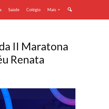
a
Saúde
Colégio
Mais
 da II Maratona
éu Renata