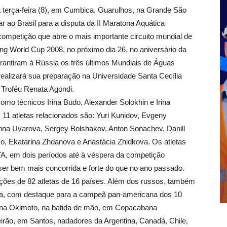
terça-feira (8), em Cumbica, Guarulhos, na Grande São
r ao Brasil para a disputa da II Maratona Aquática
competição que abre o mais importante circuito mundial de
g World Cup 2008, no próximo dia 26, no aniversário da
rantiram à Rússia os três últimos Mundiais de Águas
realizará sua preparação na Universidade Santa Cecília
Troféu Renata Agondi.
omo técnicos Irina Budo, Alexander Solokhin e Irina
1 atletas relacionados são: Yuri Kunidov, Evgeny
 Anna Uvarova, Sergey Bolshakov, Anton Sonachev, Danill
ko, Ekatarina Zhdanova e Anastácia Zhidkova. Os atletas
TA, em dois períodos até à véspera da competição
 ser bem mais concorrida e forte do que no ano passado.
ções de 82 atletas de 16 países. Além dos russos, também
ta, com destaque para a campeã pan-americana dos 10
iana Okimoto, na batida de mão, em Copacabana
irão, em Santos, nadadores da Argentina, Canadá, Chile,