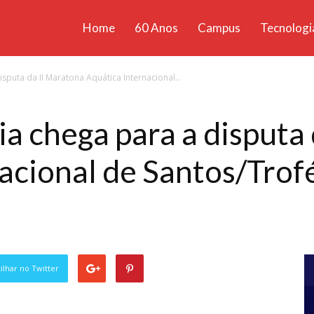
Home
60 Anos
Campus
Tecnologi
ícias
sputa da II Maratona Aquática Internacional...
santa
ia chega para a disputa
acional de Santos/Trof
lhar no Twitter