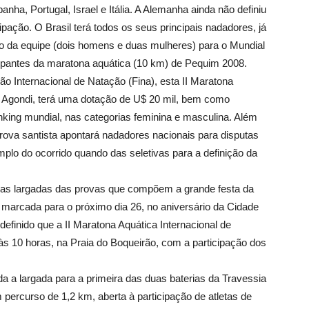
nha, Portugal, Israel e Itália. A Alemanha ainda não definiu
ipação. O Brasil terá todos os seus principais nadadores, já
ão da equipe (dois homens e duas mulheres) para o Mundial
cipantes da maratona aquática (10 km) de Pequim 2008.
o Internacional de Natação (Fina), esta II Maratona
a Agondi, terá uma dotação de U$ 20 mil, bem como
nking mundial, nas categorias feminina e masculina. Além
a prova santista apontará nadadores nacionais para disputas
mplo do ocorrido quando das seletivas para a definição da
as largadas das provas que compõem a grande festa da
 marcada para o próximo dia 26, no aniversário da Cidade
definido que a II Maratona Aquática Internacional de
às 10 horas, na Praia do Boqueirão, com a participação dos
a a largada para a primeira das duas baterias da Travessia
rcurso de 1,2 km, aberta à participação de atletas de