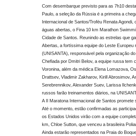
Com desembarque previsto para as 7h10 desta 
Paulo, a seleção da Rússia é a primeira a chega
Internacional de Santos/Troféu Renata Agondi, 
águas abertas, o Fina 10 km Marathon Swimmin
Cidade de Santos. Reunindo as estrelas que ga
Abertas, a fortíssima equipe do Leste Europeu 
(UNISANTA), responsável pela organização do 
Chefiada por Dmitri Belov, a equipe russa tem c
Voronina, além da médica Elena Lomazova, Os 1
Drattsev, Vladimir Zakharov, Kirill Abrosimov,
Serebrennikov, Alexander Suev, Larissa Ilchen
russos farão treinamentos diários, na UNISAN
A II Maratona Internacional de Santos promete
Até o momento, estão confirmadas as participa
os Estados Unidos virão com a equipe comple
km, Chloe Sutton, que venceu a brasileira Pol
Ainda estarão representados na Praia do Boque