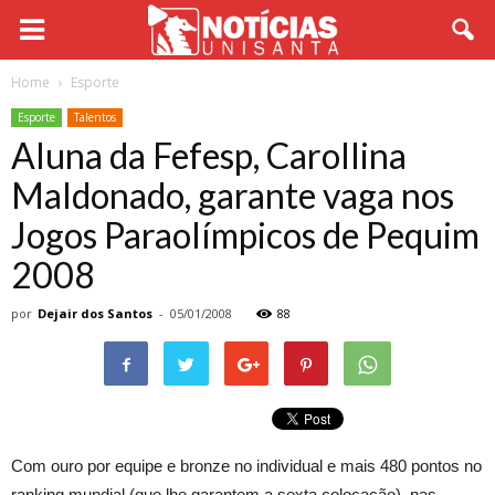
Home
Esporte
Esporte
Talentos
Aluna da Fefesp, Carollina
Maldonado, garante vaga nos
Jogos Paraolímpicos de Pequim
2008
por
Dejair dos Santos
-
05/01/2008
88
Com ouro por equipe e bronze no individual e mais 480 pontos no
ranking mundial (que lhe garantem a sexta colocação), nas