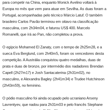
para competir na China, enquanto Monick Avelino voltará à
Europa no mês que vem para atuar em Sevilha. As duas foram a
Portugal, acompanhadas pelo técnico Márcio Latuf. O também
brasileiro Carlos Pavão terminou em oitavo na classificação
masculina, com 2h34m04, e faturou US$ 400. Marcelo
Romanelli, que írá ao Pan, não completou a prova.
O egípcio Mohamed El Zanaty, com o tempo de 2h25m28, e a
sueca Eva Berglund, com 2h40m5, foram os vencedores desta
competição. A Austrália conquistou quatro medalhas, duas de
prata e duas de bronze, por intermédio dos nadadores Brendan
Capell (2h27m17) e Josh Santacaterina (2h31m02), no
masculino, e Alexandra Bagley (2h41m34) e Trudee Hutchinson
(2h43m59), no feminino.
O pódio masculino foi ainda ocupado pelo ucraniano Arseny
Lavrentyev, que nadou para 2h31m03 e pelo francês Stephane