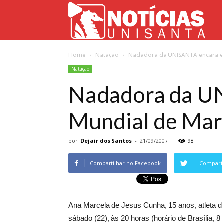
Not
Home
Natação
Nadadora da UNISANTA encara et
Uni
Natação
Nadadora da UN
Mundial de Mar
por
Dejair dos Santos
-
21/09/2007
98
Compartilhar no Facebook
Comparti
Ana Marcela de Jesus Cunha, 15 anos, atleta 
sábado (22), às 20 horas (horário de Brasília, 