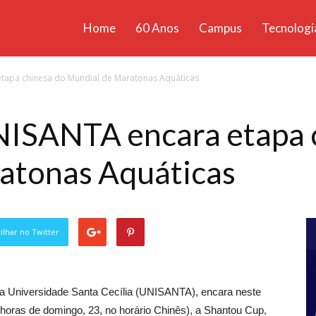
Home
60 Anos
Campus
Tecnologi
ícias
apa chinesa do Mundial de Maratonas Aquáticas
santa
ISANTA encara etapa 
atonas Aquáticas
lhar no Twitter
da Universidade Santa Cecília (UNISANTA), encara neste
8 horas de domingo, 23, no horário Chinês), a Shantou Cup,