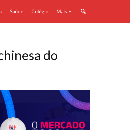
a
Saúde
Colégio
Mais
chinesa do