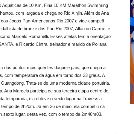
s Aquáticas de
10 Km
, Fina
10 KM
Marathon Swimming
hantou, com largada e chega no Rio Xinjin. Além de Ana
eã dos Jogos Pan-Americanos Rio 2007 e vice-campeã
dalhista de bronze dos Pan Rio 2007, Allan do Carmo, e
cano Marcelo Romanelli. Esses atletas têm a orientação
ANTA, e Ricardo Cintra, treinador e marido de Poliana
 um dos pontos mais quentes daquele país, que chega a
s, com temperatura da água em torno dos 23 graus. A
de Guangdong, Trata-se de uma moderna cidade portuária,
, Ana Marcela participa de sua terceira etapa dentro do
 da temporada, ela obteve o sexto lugar na Travessia
o tempo de 2h20m. Já em 26 de maio, ela competiu na
um sexto lugar, desta vez, com o tempo de 2m48m03.