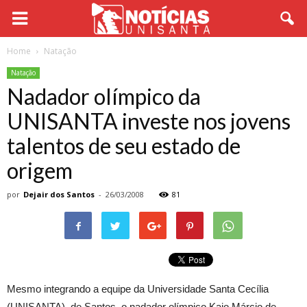
Home
Natação
Natação
Nadador olímpico da
UNISANTA investe nos jovens
talentos de seu estado de
origem
por
Dejair dos Santos
-
26/03/2008
81
Mesmo integrando a equipe da Universidade Santa Cecília
(UNISANTA), de Santos, o nadador olímpico Kaio Márcio de