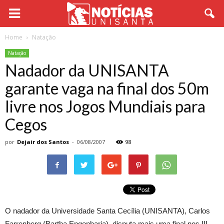
Home
Natação
Natação
Nadador da UNISANTA
garante vaga na final dos 50m
livre nos Jogos Mundiais para
Cegos
por
Dejair dos Santos
-
06/08/2007
98
O nadador da Universidade Santa Cecília (UNISANTA), Carlos
Farrenberg (Bartha Engenharia), disputa mais uma final nos III