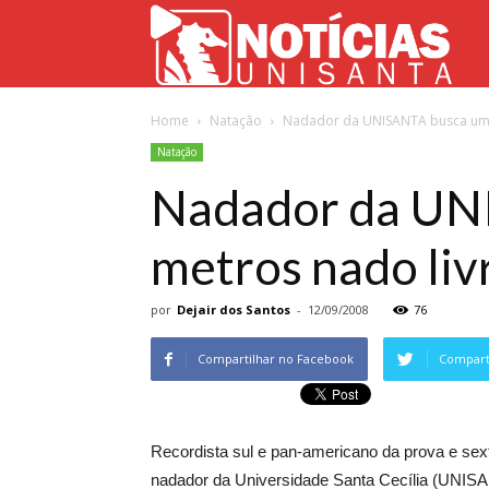
Not
Home
Natação
Nadador da UNISANTA busca uma 
Uni
Natação
Nadador da UNI
metros nado liv
por
Dejair dos Santos
-
12/09/2008
76
Compartilhar no Facebook
Comparti
Recordista sul e pan-americano da prova e sex
nadador da Universidade Santa Cecília (UNISAN