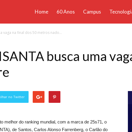
Home
60 Anos
Campus
Tecnologi
ícias
vaga na final dos 50 metros nado...
santa
SANTA busca uma vaga 
re
lhar no Twitter
to melhor do ranking mundial, com a marca de 25s71, o
TA), de Santos, Carlos Alonso Farrenberg, o Carlão do