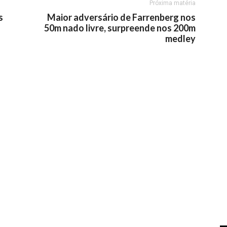
Próxima matéria
s
Maior adversário de Farrenberg nos
50m nado livre, surpreende nos 200m
medley