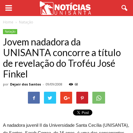
Home
Natação
Natação
Jovem nadadora da
UNISANTA concorre a título
de revelação do Troféu José
Finkel
por
Dejair dos Santos
-
09/09/2008
68
A nadadora juvenil II da Universidade Santa Cecília (UNISANTA),
de Santos, Sarah Correa, de 16 anos, é uma das concorrentes