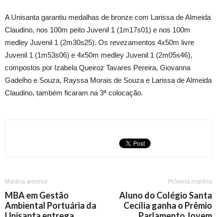
A Unisanta garantiu medalhas de bronze com Larissa de Almeida
Claudino, nos 100m peito Juvenil 1 (1m17s01) e nos 100m
medley Juvenil 1 (2m30s25). Os revezamentos 4x50m livre
Juvenil 1 (1m53s06) e 4x50m medley Juvenil 1 (2m05s46),
compostos por Izabela Queiroz Tavares Pereira, Giovanna
Gadelho e Souza, Rayssa Morais de Souza e Larissa de Almeida
Claudino, também ficaram na 3ª colocação.
Matéria anterior
Próxima matéria
MBA em Gestão
Aluno do Colégio Santa
Ambiental Portuária da
Cecília ganha o Prêmio
Unisanta entrega
Parlamento Jovem