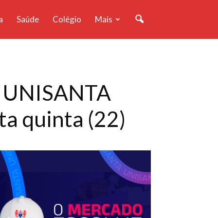
a
Saúde
Colégio
Mais
 a UNISANTA
ta quinta (22)