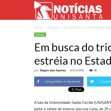
Not
Home
Natação
Em busca do tricampeonato estadu
Uni
Natação
Em busca do tr
estréia no Estad
por
Dejair dos Santos
-
20/05/2008
70
Compartilhar no Facebook
Comparti
A luta da Universidade Santa Cecília (UNISANTA
júnior e sênior de inverno (piscina curta, de 25 