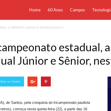
Home
60 Anos
Campus
Tecnologi
ícias
al, a UNISANTA estréia no Estadual Júnior e...
santa
icampeonato estadual,
ual Júnior e Sênior, nes
lhar no Twitter
), de Santos, pela conquista do tricampeonato paulista
metros), começa nesta quinta-feira (22), a partir das 16