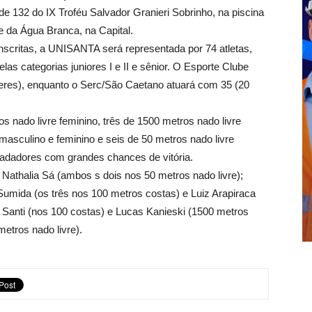
de 132 do IX Troféu Salvador Granieri Sobrinho, na piscina
e da Água Branca, na Capital.
nscritas, a UNISANTA será representada por 74 atletas,
as categorias juniores I e II e sênior. O Esporte Clube
eres), enquanto o Serc/São Caetano atuará com 35 (20
s nado livre feminino, três de 1500 metros nado livre
asculino e feminino e seis de 50 metros nado livre
adadores com grandes chances de vitória.
Nathalia Sá (ambos s dois nos 50 metros nado livre);
umida (os três nos 100 metros costas) e Luiz Arapiraca
io Santi (nos 100 costas) e Lucas Kanieski (1500 metros
metros nado livre).