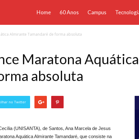
Home
60 Anos
Campus
Tecnologi
ícias
ática Almirante Tamandaré de forma absoluta
santa
nce Maratona Aquática
orma absoluta
lhar no Twitter
 Cecília (UNISANTA), de Santos, Ana Marcela de Jesus
ratona Aquática Almirante Tamandaré, que consiste na