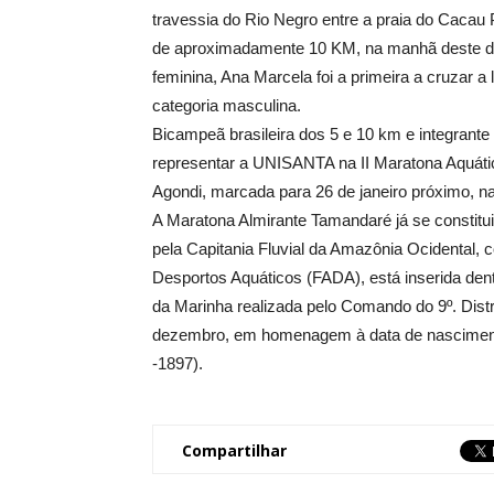
travessia do Rio Negro entre a praia do Caca
de aproximadamente 10 KM, na manhã deste dom
feminina, Ana Marcela foi a primeira a cruzar 
categoria masculina.
Bicampeã brasileira dos 5 e 10 km e integrant
representar a UNISANTA na II Maratona Aquátic
Agondi, marcada para 26 de janeiro próximo, n
A Maratona Almirante Tamandaré já se constit
pela Capitania Fluvial da Amazônia Ocidental
Desportos Aquáticos (FADA), está inserida d
da Marinha realizada pelo Comando do 9º. Dist
dezembro, em homenagem à data de nasciment
-1897).
Compartilhar