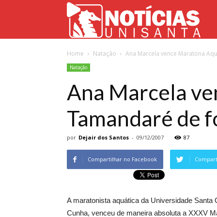
Not
Home
Natação
Ana Marcela vence Maratona Aqu
Uni
Natação
Ana Marcela ve
Tamandaré de f
por
Dejair dos Santos
-
09/12/2007
87
Compartilhar no Facebook
Comparti
A maratonista aquática da Universidade Santa
Cunha, venceu de maneira absoluta a XXXV Ma