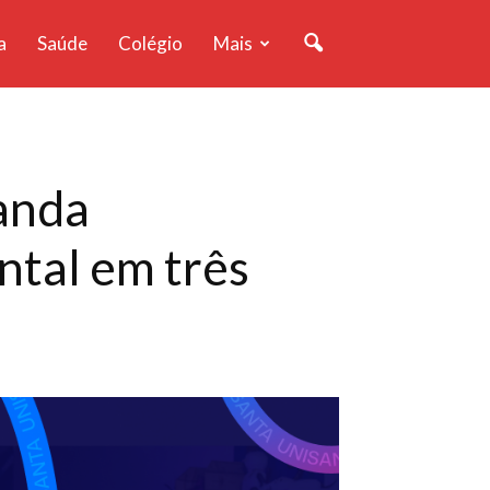
a
Saúde
Colégio
Mais
anda
ntal em três