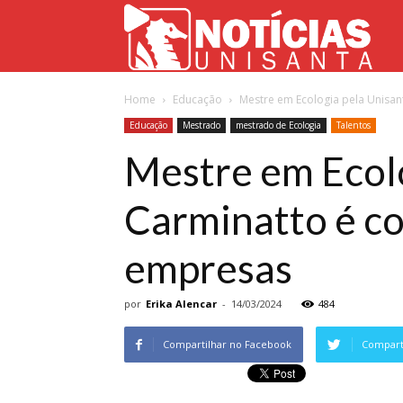
Not
Home
Educação
Mestre em Ecologia pela Unisan
Uni
Educação
Mestrado
mestrado de Ecologia
Talentos
Mestre em Ecol
Carminatto é co
empresas
por
Erika Alencar
-
14/03/2024
484
Compartilhar no Facebook
Comparti