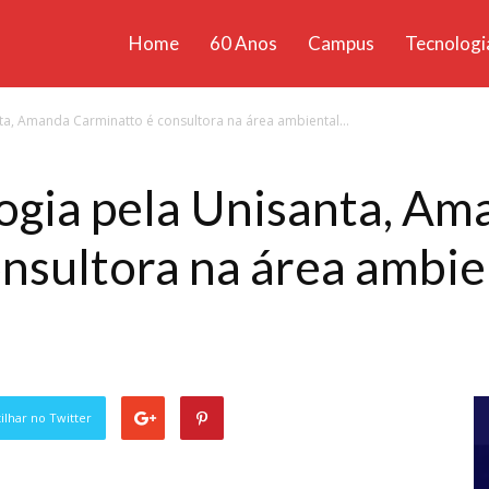
Home
60 Anos
Campus
Tecnologi
ícias
ta, Amanda Carminatto é consultora na área ambiental...
santa
ogia pela Unisanta, Am
nsultora na área ambie
lhar no Twitter