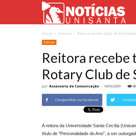
Not
Home
Eventos
Reitora recebe título de Personal
Uni
Eventos
Reitora recebe 
Rotary Club de
por
Assessoria de Comunicação
-
16/06/2009
8
Compartilhar no Facebook
Comparti
A reitora da Universidade Santa Cecília (Unisan
título de “Personalidade do Ano”, a ser outorg