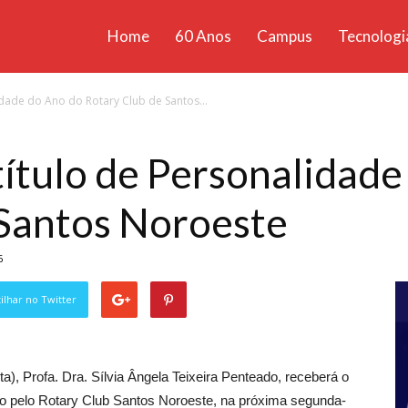
Home
60 Anos
Campus
Tecnologi
ícias
idade do Ano do Rotary Club de Santos...
santa
título de Personalidade
 Santos Noroeste
6
lhar no Twitter
ta), Profa. Dra. Sílvia Ângela Teixeira Penteado, receberá o
ado pelo Rotary Club Santos Noroeste, na próxima segunda-