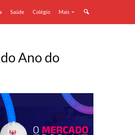
a
Saúde
Colégio
Mais
 do Ano do