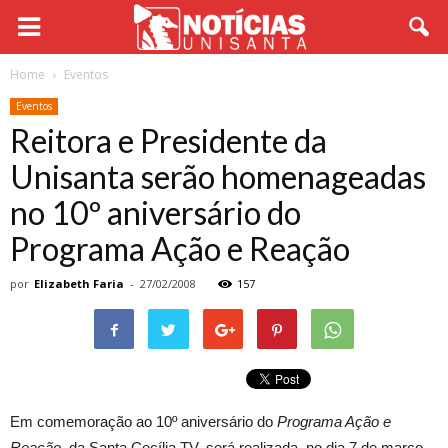
Home
Eventos
Eventos
Reitora e Presidente da
Unisanta serão homenageadas
no 10º aniversário do
Programa Ação e Reação
por
Elizabeth Faria
-
27/02/2008
157
Em comemoração ao 10º aniversário do
Programa Ação e
Reação
, da Santa Cecília TV, será realizada, no dia 7 de março,