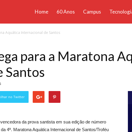
Home
60 Anos
Campus
Tecnologi
ícias
na Aquática Internacional de Santos
santa
ega para a Maratona A
e Santos
5
lhar no Twitter
, vencedora da prova santista em sua edição de número
 da 4ª. Maratona Aquática Internacional de Santos/Troféu