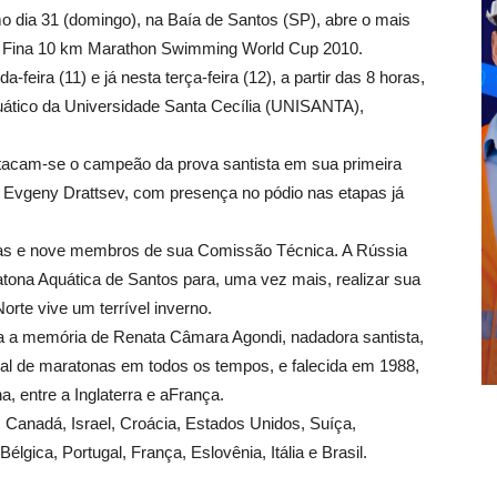
o dia 31 (domingo), na Baía de Santos (SP), abre o mais
, o Fina 10 km Marathon Swimming World Cup 2010.
eira (11) e já nesta terça-feira (12), a partir das 8 horas,
quático da Universidade Santa Cecília (UNISANTA),
stacam-se o campeão da prova santista em sua primeira
 Evgeny Drattsev, com presença no pódio nas etapas já
etas e nove membros de sua Comissão Técnica. A Rússia
atona Aquática de Santos para, uma vez mais, realizar sua
rte vive um terrível inverno.
a a memória de Renata Câmara Agondi, nadadora santista,
onal de maratonas em todos os tempos, e falecida em 1988,
, entre a Inglaterra e aFrança.
Canadá, Israel, Croácia, Estados Unidos, Suíça,
élgica, Portugal, França, Eslovênia, Itália e Brasil.