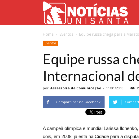
Not
Home
Eventos
Equipe russa chega para a Marato
Uni
Eventos
Equipe russa ch
Internacional d
por
Assessoria de Comunicação
-
11/01/2010
7
Compartilhar no Facebook
Comparti
A campeã olímpica e mundial Larissa Ilchenko
dois, em 2008, já está na Cidade para a disputa