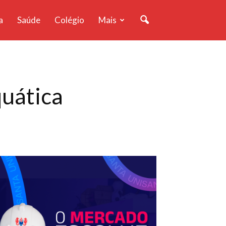
a
Saúde
Colégio
Mais
quática