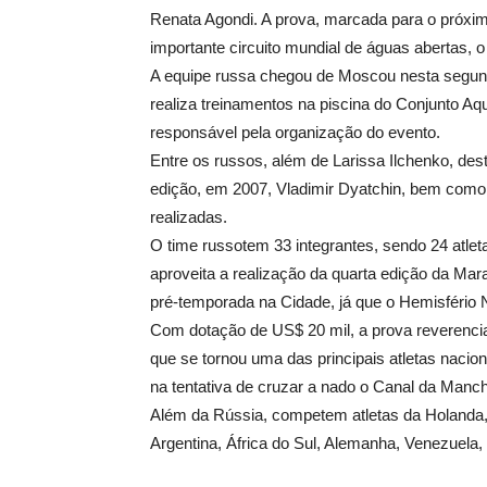
Renata Agondi. A prova, marcada para o próxim
importante circuito mundial de águas abertas
A equipe russa chegou de Moscou nesta segunda-f
realiza treinamentos na piscina do Conjunto A
responsável pela organização do evento.
Entre os russos, além de Larissa Ilchenko, de
edição, em 2007, Vladimir Dyatchin, bem como
realizadas.
O time russotem 33 integrantes, sendo 24 atl
aproveita a realização da quarta edição da Mar
pré-temporada na Cidade, já que o Hemisfério No
Com dotação de US$ 20 mil, a prova reverenci
que se tornou uma das principais atletas naci
na tentativa de cruzar a nado o Canal da Mancha
Além da Rússia, competem atletas da Holanda, 
Argentina, África do Sul, Alemanha, Venezuela, B