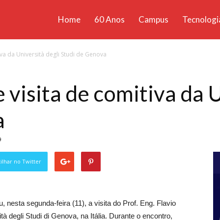
Home
60 Anos
Campus
Tecnologi
ícias
iva da Università degli Studi de Genova
santa
visita de comitiva da U
a
9
lhar no Twitter
 nesta segunda-feira (11), a visita do Prof. Eng. Flavio
à degli Studi di Genova, na Itália. Durante o encontro,