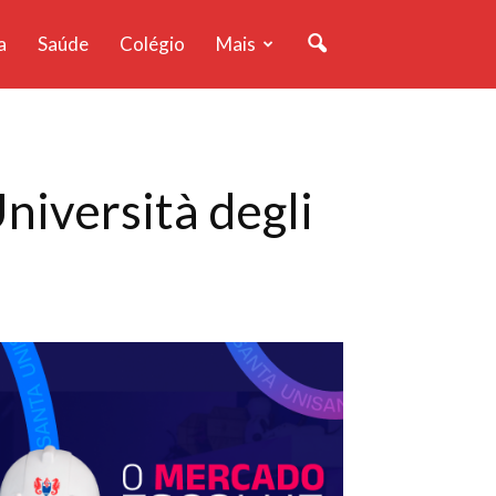
a
Saúde
Colégio
Mais
niversità degli