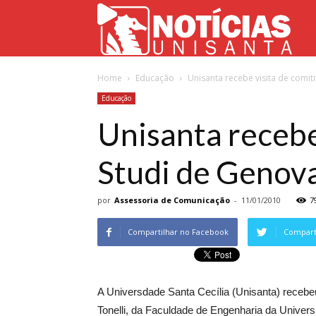
Not
Home
Educação
Unisanta recebe visita de comit
Uni
Educação
Unisanta recebe 
Studi de Genov
por
Assessoria de Comunicação
-
11/01/2010
7
Compartilhar no Facebook
Comparti
A Universdade Santa Cecília (Unisanta) recebeu,
Tonelli, da Faculdade de Engenharia da Universit