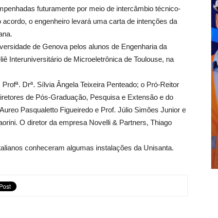
penhadas futuramente por meio de intercâmbio técnico-
r o acordo, o engenheiro levará uma carta de intenções da
ana.
Universidade de Genova pelos alunos de Engenharia da
iê Interuniversitário de Microeletrônica de Toulouse, na
 Profª. Drª. Sílvia Ângela Teixeira Penteado; o Pró-Reitor
diretores de Pós-Graduação, Pesquisa e Extensão e do
Aureo Pasqualetto Figueiredo e Prof. Júlio Simões Junior e
aorini. O diretor da empresa Novelli & Partners, Thiago
 italianos conheceram algumas instalações da Unisanta.