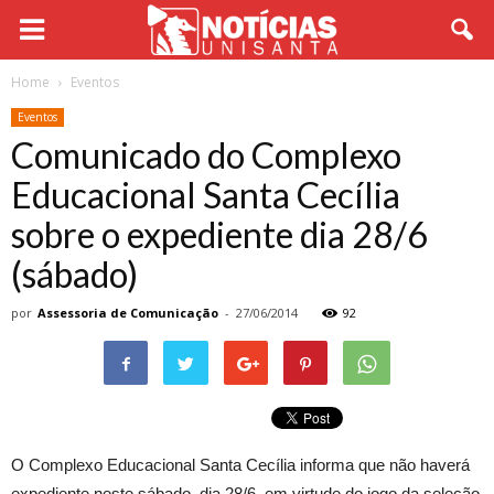
Home
Eventos
Eventos
Comunicado do Complexo
Educacional Santa Cecília
sobre o expediente dia 28/6
(sábado)
por
Assessoria de Comunicação
-
27/06/2014
92
O Complexo Educacional Santa Cecília informa que não haverá
expediente neste sábado, dia 28/6, em virtude do jogo da seleção