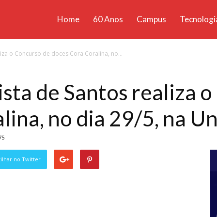
Home
60 Anos
Campus
Tecnologi
ícias
iza o Concurso de doces Cora Coralina, no...
santa
sta de Santos realiza 
lina, no dia 29/5, na U
75
lhar no Twitter