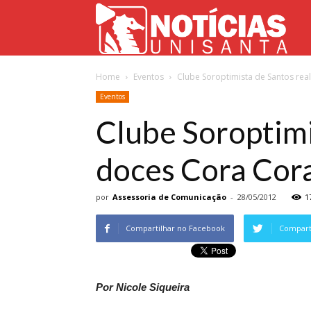
Not
Home
Eventos
Clube Soroptimista de Santos real
Uni
Eventos
Clube Soroptimi
doces Cora Cora
por
Assessoria de Comunicação
-
28/05/2012
1
Compartilhar no Facebook
Comparti
Por Nicole Siqueira