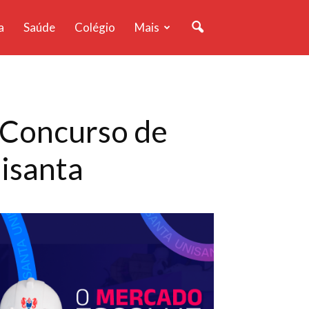
a
Saúde
Colégio
Mais
o Concurso de
nisanta