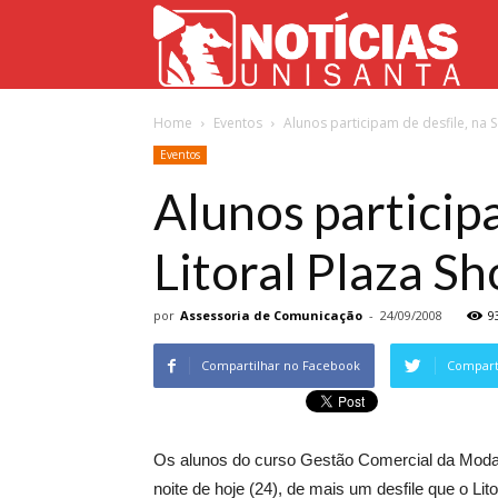
Not
Home
Eventos
Alunos participam de desfile, na
Uni
Eventos
Alunos particip
Litoral Plaza S
por
Assessoria de Comunicação
-
24/09/2008
9
Compartilhar no Facebook
Comparti
Os alunos do curso Gestão Comercial da Moda, 
noite de hoje (24), de mais um desfile que o L