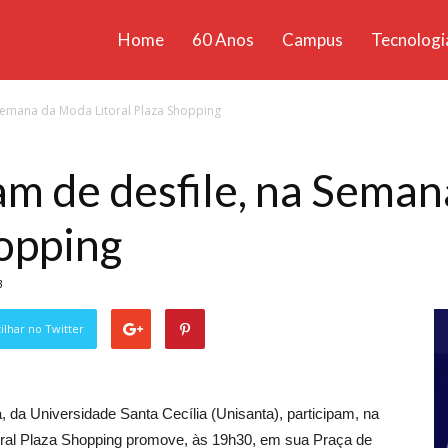
Home
60 Anos
Campus
Tecnologi
ícias
 Semana da Moda Litoral Plaza Shopping
santa
am de desfile, na Sema
hopping
3
lhar no Twitter
da Universidade Santa Cecília (Unisanta), participam, na
itoral Plaza Shopping promove, às 19h30, em sua Praça de