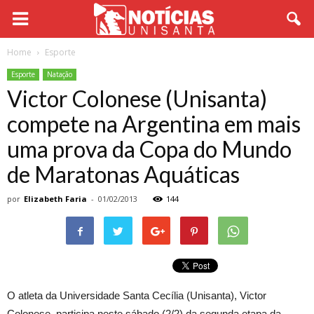
Home
Esporte
Esporte
Natação
Victor Colonese (Unisanta)
compete na Argentina em mais
uma prova da Copa do Mundo
de Maratonas Aquáticas
por
Elizabeth Faria
-
01/02/2013
144
O atleta da Universidade Santa Cecília (Unisanta), Victor
Colonese, participa neste sábado (2/2) da segunda etapa da