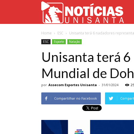
Not
Home
ESC
Unisanta terá 6 nadadores representa
Uni
ESC
Esporte
Natação
Unisanta terá 6
Mundial de Doh
por
Assecom Esportes Unisanta
-
31/01/2024
2
Compartilhar no Facebook
Comparti