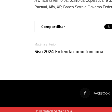
A Unisanta tem o patrocínio da Copersucar e do
Pactual, Alfa, XP, Banco Safra e Governo Feder
Compartilhar
Matéria anterior
Sisu 2024: Entenda como funciona
FACEBOOK
Universidade Santa Cecília