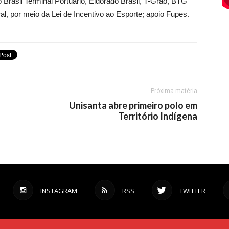
 Brasil Terminal Portuário, Eldorado Brasil, T-Grão, BTG
al, por meio da Lei de Incentivo ao Esporte; apoio Fupes.
Próxima matéria
Unisanta abre primeiro polo em
Território Indígena
INSTAGRAM
RSS
TWITTER