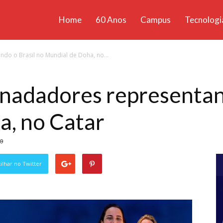
Home
60 Anos
Campus
Tecnologi
ícias
ndo o Brasil no Mundial de Doha, no...
santa
 nadadores representan
a, no Catar
59
lhar no Twitter