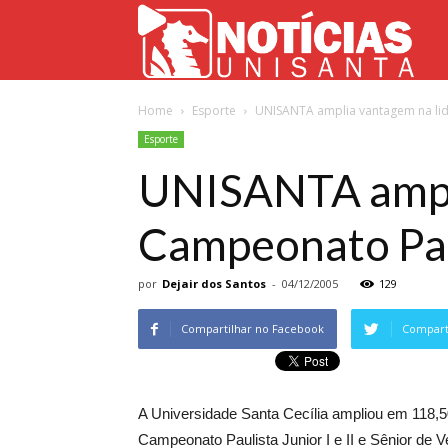
Not
Home
Esporte
UNISANTA amplia vantagem na lid
Uni
Esporte
UNISANTA ampli
Campeonato Paul
por
Dejair dos Santos
-
04/12/2005
129
Compartilhar no Facebook
Comparti
A Universidade Santa Cecília ampliou em 118,5
Campeonato Paulista Junior I e II e Sênior de V