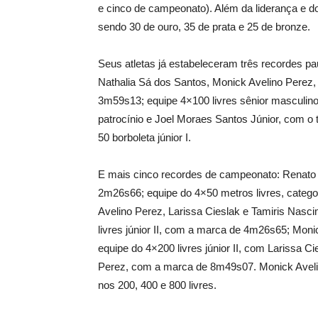
e cinco de campeonato). Além da liderança e 
sendo 30 de ouro, 35 de prata e 25 de bronze.
Seus atletas já estabeleceram três recordes paul
Nathalia Sá dos Santos, Monick Avelino Perez,
3m59s13; equipe 4×100 livres sênior masculin
patrocínio e Joel Moraes Santos Júnior, com 
50 borboleta júnior I.
E mais cinco recordes de campeonato: Renato S
2m26s66; equipe do 4×50 metros livres, categor
Avelino Perez, Larissa Cieslak e Tamiris Nas
livres júnior II, com a marca de 4m26s65; Monic
equipe do 4×200 livres júnior II, com Larissa 
Perez, com a marca de 8m49s07. Monick Aveli
nos 200, 400 e 800 livres.