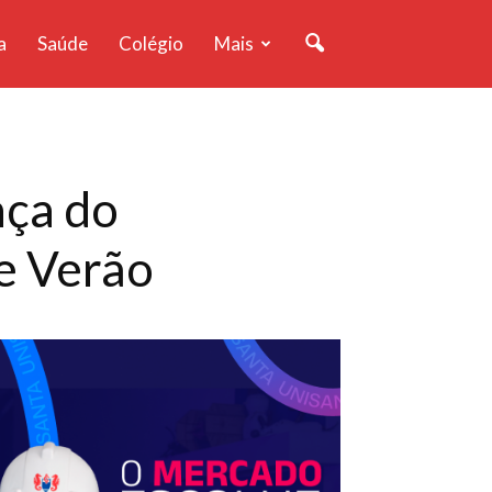
a
Saúde
Colégio
Mais
ça do
e Verão