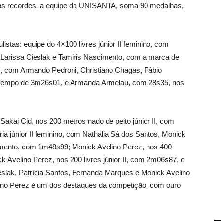
dos recordes, a equipe da UNISANTA, soma 90 medalhas,
istas: equipe do 4×100 livres júnior II feminino, com
 Larissa Cieslak e Tamiris Nascimento, com a marca de
o, com Armando Pedroni, Christiano Chagas, Fábio
o tempo de 3m26s01, e Armanda Armelau, com 28s35, nos
akai Cid, nos 200 metros nado de peito júnior II, com
ia júnior II feminino, com Nathalia Sá dos Santos, Monick
cimento, com 1m48s99; Monick Avelino Perez, nos 400
k Avelino Perez, nos 200 livres júnior II, com 2m06s87, e
Cieslak, Patrícia Santos, Fernanda Marques e Monick Avelino
no Perez é um dos destaques da competição, com ouro