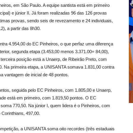
heiros, em São Paulo. A equipe santista está em primeiro
ipal) e júnior II. Já foram realizadas 96 das 126 provas
ltimas provas, sendo seis de revezamento e 24 individuais,
), a partir das 8h30.
tra 4.954,00 do EC Pinheiros, o que perfaz uma diferença
terior, segunda etapa (3.453,00 menos 3.371.00= 84,00),
terceira posição está a Unaerp, de Ribeirão Preto, com
50. Na primeira etapa, a UNISANTA somava 1.831,00 contra
a vantagem de inicial de 48 pontos.
ntos, seguida pelo EC Pinheiros, com 1.805,00 e Unaerp,
idade está em primeiro, com 1.819,50 pontos. O EC
 soma 770,50. Na júnior I, quem lidera é o Pinheiros, com
Corinthians, 497,00.
petição, a UNISANTA soma oito recordes (três estaduais