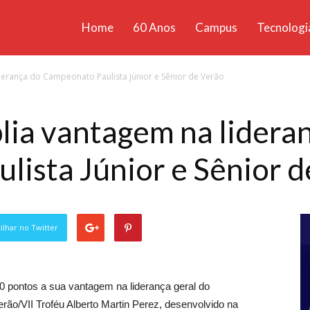
Home
60 Anos
Campus
Tecnologi
ícias
erança do Campeonato Paulista Júnior e Sênior de Verão
santa
a vantagem na lideran
ista Júnior e Sênior d
lhar no Twitter
0 pontos a sua vantagem na liderança geral do
erão/VII Troféu Alberto Martin Perez, desenvolvido na