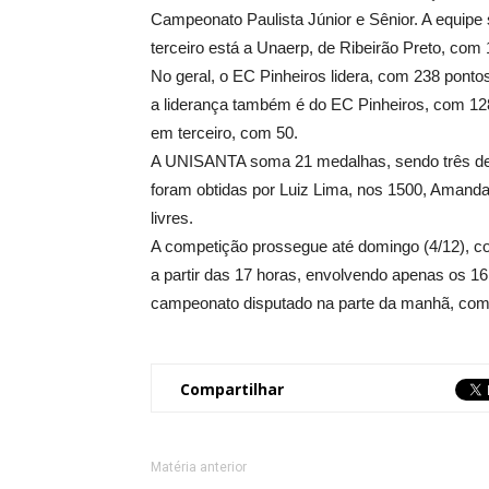
Campeonato Paulista Júnior e Sênior. A equipe
terceiro está a Unaerp, de Ribeirão Preto, com 
No geral, o EC Pinheiros lidera, com 238 pont
a liderança também é do EC Pinheiros, com 1
em terceiro, com 50.
A UNISANTA soma 21 medalhas, sendo três de o
foram obtidas por Luiz Lima, nos 1500, Amanda
livres.
A competição prossegue até domingo (4/12), co
a partir das 17 horas, envolvendo apenas os 16
campeonato disputado na parte da manhã, com u
Compartilhar
Matéria anterior