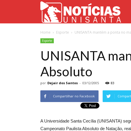
Not
Home
Esporte
UNISANTA mantém a ponta no mas
Uni
Esporte
UNISANTA manté
Absoluto
por
Dejair dos Santos
-
03/12/2005
83
Compartilhar no Facebook
Comparti
A Universidade Santa Cecília (UNISANTA) segue
Campeonato Paulista Absoluto de Natação, real