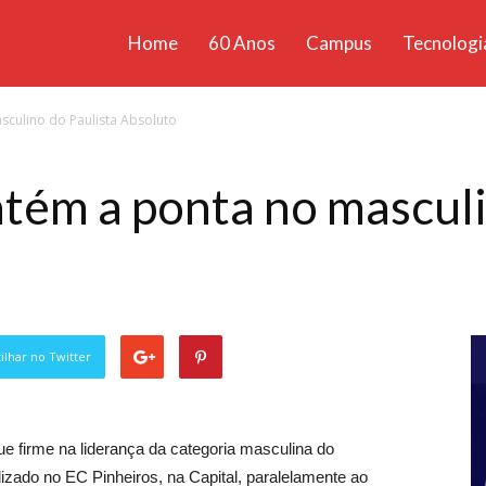
Home
60 Anos
Campus
Tecnologi
ícias
culino do Paulista Absoluto
santa
m a ponta no masculin
lhar no Twitter
 firme na liderança da categoria masculina do
izado no EC Pinheiros, na Capital, paralelamente ao