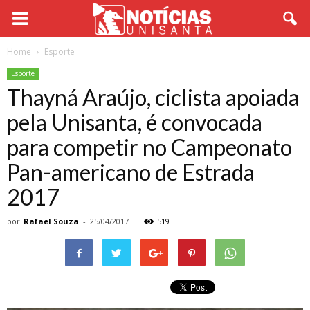
Home
Esporte
Esporte
Thayná Araújo, ciclista apoiada
pela Unisanta, é convocada
para competir no Campeonato
Pan-americano de Estrada
2017
por
Rafael Souza
-
25/04/2017
519