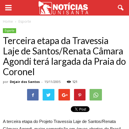
Home
Esporte
Esporte
Terceira etapa da Travessia
Laje de Santos/Renata Câmara
Agondi terá largada da Praia do
Coronel
por
Dejair dos Santos
-
15/11/2005
121
A terceira etapa do Projeto Travessia Laje de Santos/Renata
Câmara Agondi, maior competição em águas abertas do Brasil,