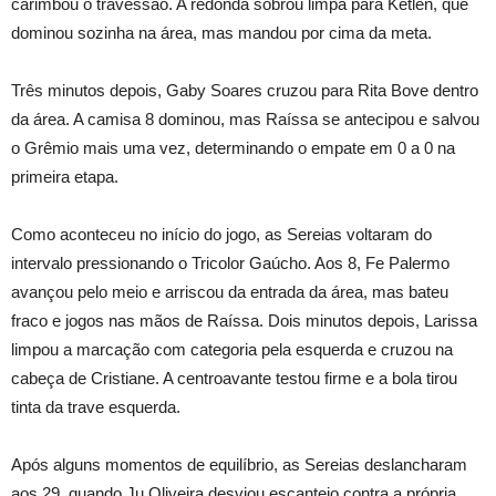
carimbou o travessão. A redonda sobrou limpa para Ketlen, que
dominou sozinha na área, mas mandou por cima da meta.
Três minutos depois, Gaby Soares cruzou para Rita Bove dentro
da área. A camisa 8 dominou, mas Raíssa se antecipou e salvou
o Grêmio mais uma vez, determinando o empate em 0 a 0 na
primeira etapa.
Como aconteceu no início do jogo, as Sereias voltaram do
intervalo pressionando o Tricolor Gaúcho. Aos 8, Fe Palermo
avançou pelo meio e arriscou da entrada da área, mas bateu
fraco e jogos nas mãos de Raíssa. Dois minutos depois, Larissa
limpou a marcação com categoria pela esquerda e cruzou na
cabeça de Cristiane. A centroavante testou firme e a bola tirou
tinta da trave esquerda.
Após alguns momentos de equilíbrio, as Sereias deslancharam
aos 29, quando Ju Oliveira desviou escanteio contra a própria