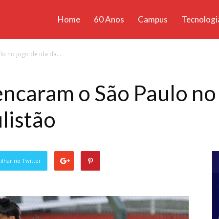
Home
60 Anos
Campus
Tecnologi
ícias
lo no jogo de ida da...
santa
encaram o São Paulo no 
listão
lhar no Twitter