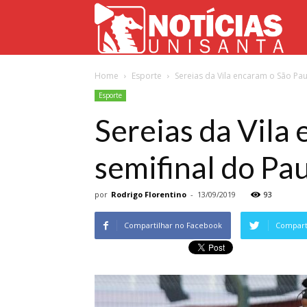
Not
Home
Esporte
Sereias da Vila encaram o São Pau
Uni
Esporte
Sereias da Vila 
semifinal do Pau
por
Rodrigo Florentino
-
13/09/2019
93
Compartilhar no Facebook
Comparti