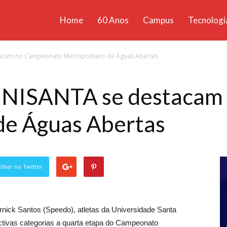
Home
60 Anos
Campus
Tecnologi
ícias
acam no Campeonato Metropolitano de Águas Abertas
santa
UNISANTA se destacam
de Águas Abertas
lhar no Twitter
ick Santos (Speedo), atletas da Universidade Santa
ivas categorias a quarta etapa do Campeonato