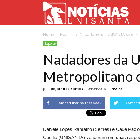
Not
Home
Esporte
Nadadores da UNISANTA se dest
Uni
Esporte
Nadadores da 
Metropolitano 
por
Dejair dos Santos
-
04/04/2006
53
Compartilhar no Facebook
Comparti
Daniele Lopes Ramalho (Semes) e Cauê Paciorn
Cecília (UNISANTA) venceram em suas respect