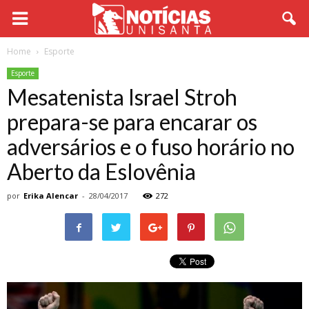
Home
Esporte
Esporte
Mesatenista Israel Stroh
prepara-se para encarar os
adversários e o fuso horário no
Aberto da Eslovênia
por
Erika Alencar
-
28/04/2017
272