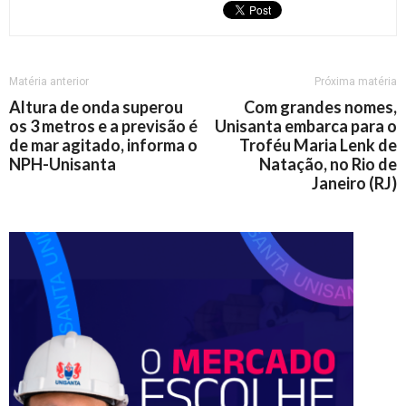
Matéria anterior
Próxima matéria
Altura de onda superou
Com grandes nomes,
os 3 metros e a previsão é
Unisanta embarca para o
de mar agitado, informa o
Troféu Maria Lenk de
NPH-Unisanta
Natação, no Rio de
Janeiro (RJ)