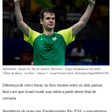
08/09/2016 - Brasil, RJ, Rio de Janeiro, Riocentro - Jogos Paralimpicos Rio 2016 -
TÃªnis de Mesa - 1a Fase - Classe 7 - Israel Pereira Stroh. Â©Daniel Zappe/MPIX/CPB
Diferença de cinco horas no fuso horário entre os dois países
fará com que Israel mude sua rotina a partir deste final de
semana.
Medalhista de prata nas Paralimpíadas Rio 2016, o mesatenista