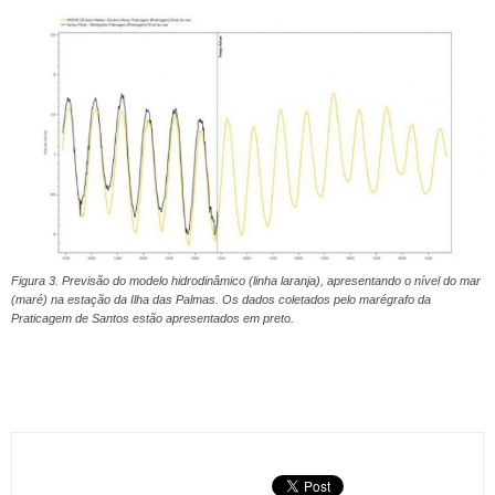
Figura 3. Previsão do modelo hidrodinâmico (linha laranja), apresentando o nível do mar
(maré) na estação da Ilha das Palmas. Os dados coletados pelo marégrafo da
Praticagem de Santos estão apresentados em preto.