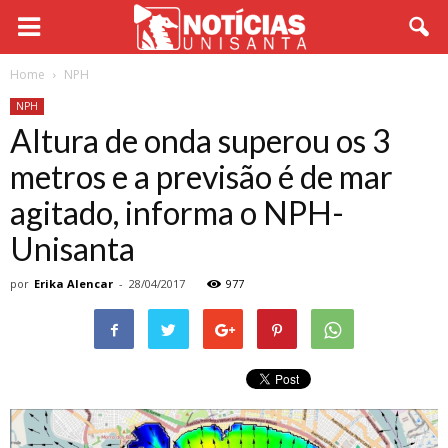
Home
NPH
NPH
Altura de onda superou os 3
metros e a previsão é de mar
agitado, informa o NPH-
Unisanta
por
Erika Alencar
-
28/04/2017
977