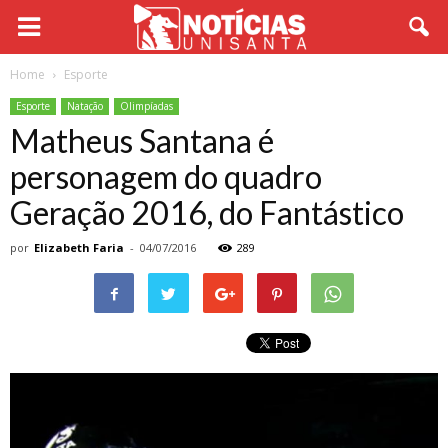
Home
Esporte
Esporte
Natação
Olimpíadas
Matheus Santana é
personagem do quadro
Geração 2016, do Fantástico
por
Elizabeth Faria
-
04/07/2016
289