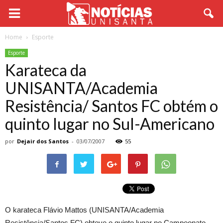
Home
Esporte
Esporte
Karateca da
UNISANTA/Academia
Resistência/ Santos FC obtém o
quinto lugar no Sul-Americano
por
Dejair dos Santos
-
03/07/2007
55
O karateca Flávio Mattos (UNISANTA/Academia
Resistência/Santos FC) obteve o quinto lugar no Campeonato